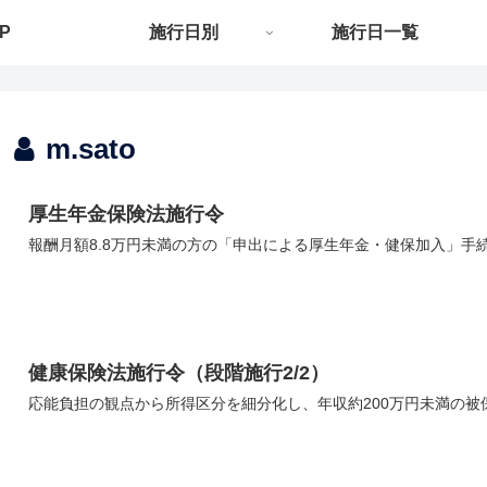
P
施行日別
施行日一覧
m.sato
厚生年金保険法施行令
報酬月額8.8万円未満の方の「申出による厚生年金・健保加入」手
健康保険法施行令（段階施行2/2）
応能負担の観点から所得区分を細分化し、年収約200万円未満の