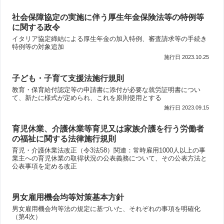
社会保障協定の実施に伴う厚生年金保険法等の特例等
に関する政令
イタリア協定締結による厚生年金の加入特例、審査請求等の手続き
特例等の対象追加
2023.10.25
子ども・子育て支援法施行規則
教育・保育給付認定等の申請書に添付が必要な就労証明書につい
て、新たに様式が定められ、これを原則使用とする
2023.09.15
育児休業、介護休業等育児又は家族介護を行う労働者
の福祉に関する法律施行規則
育児・介護休業法改正（令3法58）関連：常時雇用1000人以上の事
業主への育児休業の取得状況の公表義務について、その公表方法と
公表事項を定める改正
男女雇用機会均等対策基本方針
男女雇用機会均等法の規定に基づいた、それぞれの事項を明確化
（第4次）