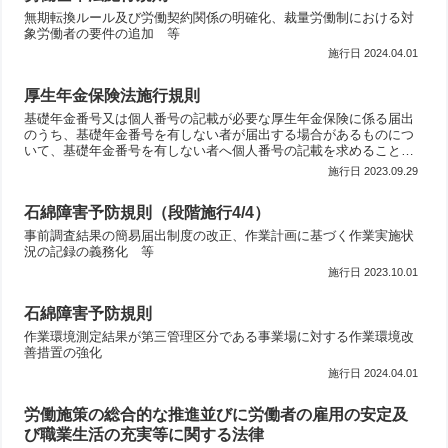
無期転換ルール及び労働契約関係の明確化、裁量労働制における対
象労働者の要件の追加 等
2024.04.01
厚生年金保険法施行規則
基礎年金番号又は個人番号の記載が必要な厚生年金保険に係る届出
のうち、基礎年金番号を有しない者が届出する場合があるものにつ
いて、基礎年金番号を有しない者へ個人番号の記載を求めることを
明確化
2023.09.29
石綿障害予防規則（段階施行4/4）
事前調査結果の簡易届出制度の改正、作業計画に基づく作業実施状
況の記録の義務化 等
2023.10.01
石綿障害予防規則
作業環境測定結果が第三管理区分である事業場に対する作業環境改
善措置の強化
2024.04.01
労働施策の総合的な推進並びに労働者の雇用の安定及
び職業生活の充実等に関する法律