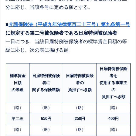
分に応じ、当該各号に定める額とする。
■
介護保険法（平成九年法律第百二十三号）第九条第一号
に規定する第二号被保険者である日雇特例被保険者
一日につき、当該日雇特例被保険者の標準賃金日額の等
級に応じ、次の表に掲げる額
日雇特例被保険
標準賃金
日雇特例被保険
日雇特例被保険
者を
日額
者に
者の
使用する事業主
の等級
関する保険料額
負担すべき額
の
負担すべき額
（略）
（略）
（略）
（略）
第二級
650円
250円
400円
（略）
（略）
（略）
（略）