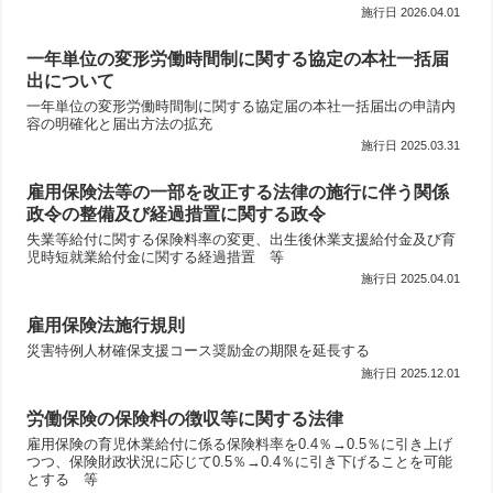
2026.04.01
一年単位の変形労働時間制に関する協定の本社一括届
出について
一年単位の変形労働時間制に関する協定届の本社一括届出の申請内
容の明確化と届出方法の拡充
2025.03.31
雇用保険法等の一部を改正する法律の施行に伴う関係
政令の整備及び経過措置に関する政令
失業等給付に関する保険料率の変更、出生後休業支援給付金及び育
児時短就業給付金に関する経過措置 等
2025.04.01
雇用保険法施行規則
災害特例人材確保支援コース奨励金の期限を延長する
2025.12.01
労働保険の保険料の徴収等に関する法律
雇用保険の育児休業給付に係る保険料率を0.4％→0.5％に引き上げ
つつ、保険財政状況に応じて0.5％→0.4％に引き下げることを可能
とする 等