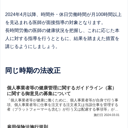
2024年4月以降、時間外・休日労働時間が月100時間以上
を見込まれる医師が面接指導の対象となります。
長時間労働の医師の健康状況を把握し、これに応じた本
人に対する指導を行うとともに、結果を踏まえた措置を
講じるようにしましょう。
同じ時期の法改正
個人事業者等の健康管理に関するガイドライン（案）
に関する御意見の募集について
「個人事業者等が健康に働くために、個人事業者等が自身で行う事
項、個人事業者等に仕事を注文する注文者又は当該仕事を管理する
者（プラットフォーマーも含む）が行う又は配慮する事項等」が示
されたことを踏まえて、ガイドラインを策定し、これらの事項を周
2024.03.01
知し、自主的な取組みを促す。
雇用保険法施行規則