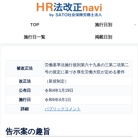
TOP
施行日別
施行日一覧
掲載日別
労働基準法施行規則第六十九条の三第二項第二
被改正法
号の規定に基づき厚生労働大臣が定める要件
改正法
（新規制定）
公布日
令和4年1月19日
施行日
令和6年4月1日
詳細
パブリックコメント
告示案の趣旨