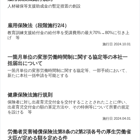
人材確保等支援助成金の暫定措置の創設
雇用保険法（段階施行2/4）
教育訓練支援給付金の給付率を受講費用の最大70%→80%に引き上
げ 等
2024.10.01
一箇月単位の変形労働時間制に関する協定等の本社一
括届出について
一箇月単位の変形労働時間制に関する協定等、一部手続において、
新たに本社一括申請を可能とする
健康保険法施行規則
保険者に対し出産育児交付金を交付することとされたことに伴い、
出産育児交付金の額の算定方法や、その特例等について所要の規定
を設ける 等
2024.04.01
労働者災害補償保険法第8条の2第2項各号の厚生労働省
大臣が定める額を定める件