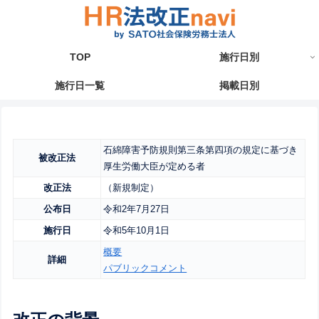
TOP
施行日別
施行日一覧
掲載日別
石綿障害予防規則第三条第四項の規定に基づき
被改正法
厚生労働大臣が定める者
改正法
（新規制定）
公布日
令和2年7月27日
施行日
令和5年10月1日
概要
詳細
パブリックコメント