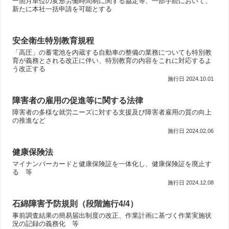
一箇月単位の変形労働時間制に関する協定等、一部手続において、
新たに本社一括申請を可能とする
安全衛生特別教育規程
「高圧」の蓄電池を内蔵する自動車の整備の業務についても特別教
育が義務とされる改正に伴い、特別教育の内容をこれに対応するよ
う改正する
2024.10.01
障害者の雇用の促進等に関する法律
障害者の多様な就労ニーズに対する支援及び障害者雇用の質の向上
の推進など
2024.02.06
健康保険法
マイナンバーカードと健康保険証を一体化し、健康保険証を廃止す
る 等
2024.12.08
石綿障害予防規則（段階施行4/4）
事前調査結果の簡易届出制度の改正、作業計画に基づく作業実施状
況の記録の義務化 等