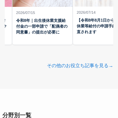
2026/07/14
2026/07/15
【令和8年8月1日から】
労
令和8年｜出生後休業支援給
休業等給付の申請手続き
ク
付金の一部申請で「配偶者の
直されます
同意書」の提出が必要に
その他のお役立ち記事を見る→
分野別一覧