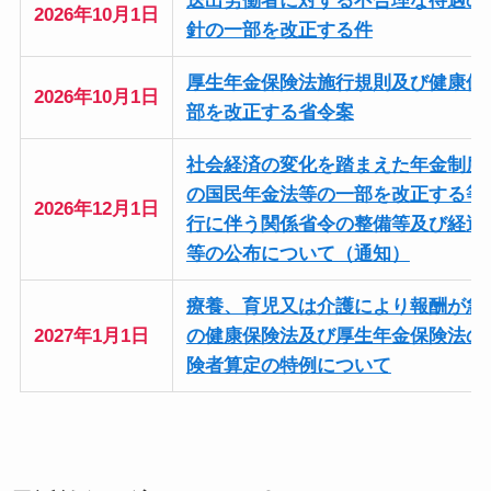
送出労働者に対する不合理な待遇の
2026年10月1日
針の一部を改正する件
厚生年金保険法施行規則及び健康保
2026年10月1日
部を改正する省令案
社会経済の変化を踏まえた年金制度
の国民年金法等の一部を改正する等
2026年12月1日
行に伴う関係省令の整備等及び経過
等の公布について（通知）
療養、育児又は介護により報酬が急
2027年1月1日
の健康保険法及び厚生年金保険法の
険者算定の特例について